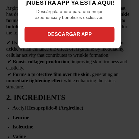
¡NUESTRA APP YA ESTÁ AQUÍ!
Argireline Complex is a
powerful anti-wrinkle peptide
that
Descárgala ahora para una mejor
has demonstrated
remarkable efficacy in preventing wrinkle
experiencia y beneficios exclusivos.
formation
. It provides a
non-invasive topical alternative to
botulinum toxin
, reducing muscle contraction responsible for
the formation of fine lines and wrinkles.
DESCARGAR APP
✔
Its advanced formula is enriched with essential amino
acids
, which enhance the effect of Argireline by modulating
cellular activity that contributes to wrinkle formation.
✔
Boosts collagen production
, improving skin firmness and
elasticity.
✔
Forms a protective film over the skin
, generating an
immediate tightening effect
while enhancing the skin's
structure.
2. INGREDIENTS
Acetyl Hexapeptide-8 (Argireline)
Leucine
Isoleucine
Valine