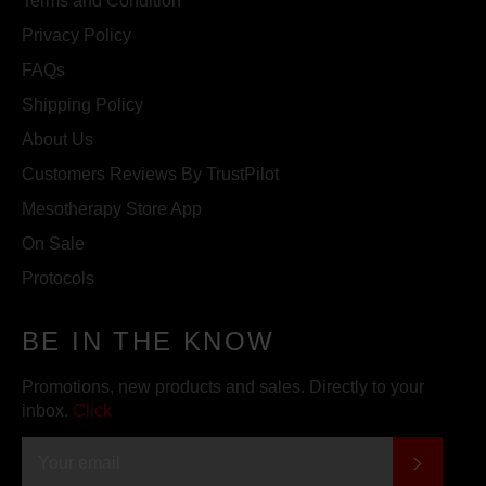
Terms and Condition
Privacy Policy
FAQs
Shipping Policy
About Us
Customers Reviews By TrustPilot
Mesotherapy Store App
On Sale
Protocols
BE IN THE KNOW
Promotions, new products and sales. Directly to your
inbox.
Click
SUBSC