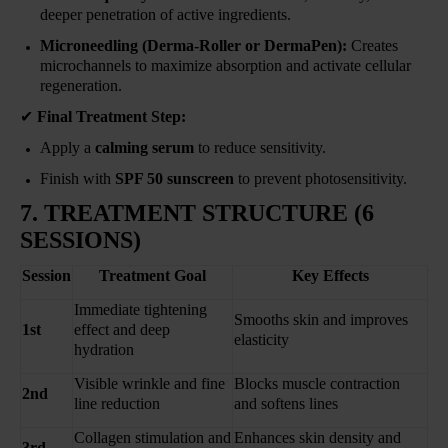
deeper penetration of active ingredients.
Microneedling (Derma-Roller or DermaPen):
Creates
microchannels to maximize absorption and activate cellular
regeneration.
✔
Final Treatment Step:
Apply a
calming serum
to reduce sensitivity.
Finish with
SPF 50 sunscreen
to prevent photosensitivity.
7. TREATMENT STRUCTURE (6
SESSIONS)
Session
Treatment Goal
Key Effects
Immediate tightening
Smooths skin and improves
1st
effect and deep
elasticity
hydration
Visible wrinkle and fine
Blocks muscle contraction
2nd
line reduction
and softens lines
Collagen stimulation and
Enhances skin density and
3rd