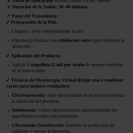
✔
Áreas de Aplicación:
Rostro, cuello, escote, manos.
✔
Duración de la Sesión:
30–40 minutos
.
📌
Pasos del Tratamiento:
✔
Preparación de la Piel:
Limpiar y secar completamente la piel.
(Opcional)
Realizar una
exfoliación suave
para optimizar la
absorción.
✔
Aplicación del Producto:
Aplicar
1 ampolleta (2 ml) por sesión
de manera uniforme
en la zona a tratar.
✔
Técnicas de Mesoterapia Virtual (Elegir una o combinar
varias para mejores resultados):
Electroporación:
Abre microcanales en la piel para mejorar
la absorción del producto.
Iontoforesis:
Utiliza microcorrientes para transportar los
ingredientes a capas más profundas.
Ultrasonido (Sonoforosis):
Estimula la producción de
colágeno y mejora la absorción.