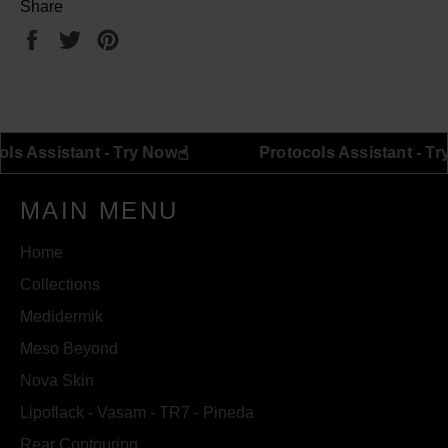
Share
Share
Tweet
Pin
on
on
on
Facebook
Twitter
Pinterest
☝︎
Protocols Assistant - Try Now
Protocols A
MAIN MENU
Home
Collections
Medidermik
Meso Beyond
Nova Skin
Lipoflack - Vasam - TR7 - Pineda
Rear Contouring