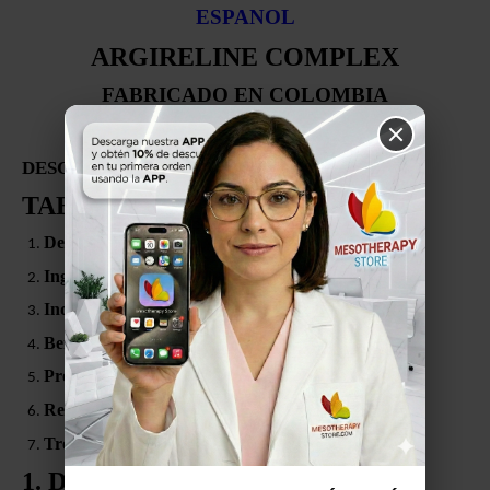
ESPANOL
ARGIRELINE COMPLEX
FABRICADO EN COLOMBIA
Por Denova
DESCRIPCIÓN:
TABLE OF CONTENTS
Description
Ingredients
Indications
Benefits
Presentation
Recommended Mesotherapy Protocol
Treatment Structure (6 Sessions)
1. DESCRIPTION