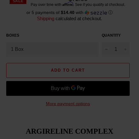
SALE
Reg
Affirm
Pay over time with
. See if you qualify at checkout.
pric
or 5 payments of
$14.40
with
ⓘ
Shipping
calculated at checkout.
BOXES
QUANTITY
−
+
ADD TO CART
More payment options
ARGIRELINE COMPLEX