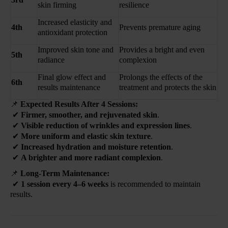
skin firming
resilience
Increased elasticity and
4th
Prevents premature aging
antioxidant protection
Improved skin tone and
Provides a bright and even
5th
radiance
complexion
Final glow effect and
Prolongs the effects of the
6th
results maintenance
treatment and protects the skin
📌
Expected Results After 4 Sessions:
✔
Firmer, smoother, and rejuvenated skin
.
✔
Visible reduction of wrinkles and expression lines
.
✔
More uniform and elastic skin texture
.
✔
Increased hydration and moisture retention
.
✔
A brighter and more radiant complexion
.
📌
Long-Term Maintenance:
✔
1 session every 4–6 weeks
is recommended to maintain
results.